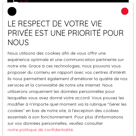
AVIS
PARRAINAGE
LE RESPECT DE VOTRE VIE
BLOG
PRIVÉE EST UNE PRIORITÉ POUR
CONTACT
NOUS
Barre d'actions du menu
Nous utilisons des cookies afin de vous offrir une
expérience optimale et une communication pertinente sur
notre site. Grace à ces technologies, nous pouvons vous
Mes favoris
proposer du contenu en rapport avec vos centres d'intérêt.
Ils nous permettent également d'améliorer la qualité de nos
Espace propriétaire
services et la convivialité de notre site internet. Nous
Estimer mon emprunt
utiliserons uniquement les données personnelles pour
lesquelles vous avez donné votre accord. Vous pouvez les
Être rappelé
modifier à n'importe quel moment via la rubrique ″Gérer les
cookies″ en bas de notre site, à l'exception des cookies
essentiels à son fonctionnement. Pour plus d'informations
Pied de page central
sur vos données personnelles, veuillez consulter
notre politique de confidentialité
.