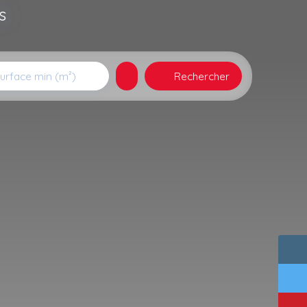
s
Rechercher
urface min (m²)