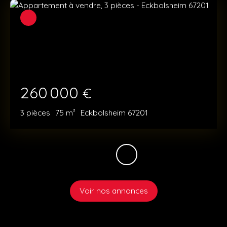
260 000
€
3
pièces
75
m²
Eckbolsheim 67201
Voir nos annonces