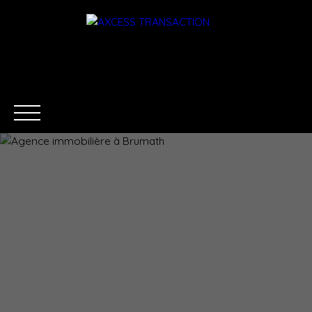
ACCUEIL
ÉQUIPE
ACHETER
LOUER
ESTIMATI
Être rappelé