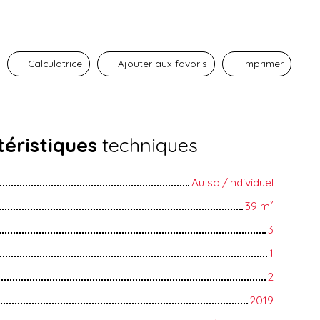
Calculatrice
Ajouter aux favoris
Imprimer
éristiques
techniques
Au sol/Individuel
39
m²
3
1
2
2019