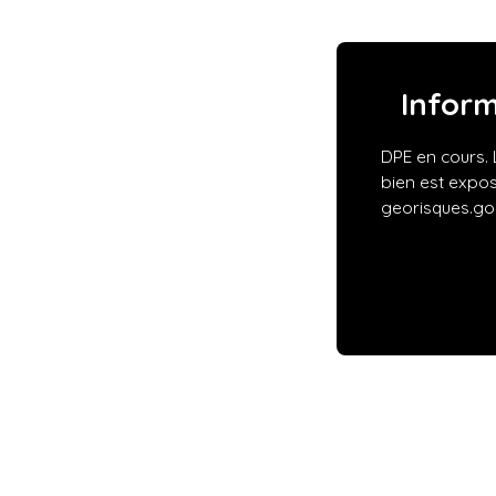
Infor
DPE en cours. 
bien est expos
georisques.gou