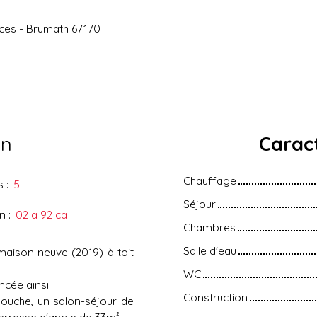
èces - Brumath 67170
en
Caract
Chauffage
s
:
5
Séjour
in
:
02 a 92 ca
Chambres
Salle d'eau
maison neuve (2019) à toit
WC
cée ainsi:
Construction
douche, un salon-séjour de
errasse d'angle de 33m².