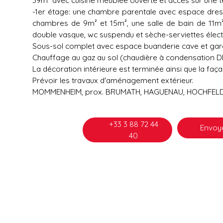
-1er étage: une chambre parentale avec espace dres
chambres de 9m² et 15m², une salle de bain de 11m² 
double vasque, wc suspendu et sèche-serviettes élect
Sous-sol complet avec espace buanderie cave et gar
Chauffage au gaz au sol (chaudière à condensation D
La décoration intérieure est terminée ainsi que la faça
Prévoir les travaux d'aménagement extérieur.
MOMMENHEIM, prox. BRUMATH, HAGUENAU, HOCHFELD
+33 3 88 72 44
Envoye
40