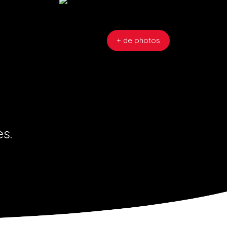
+ de photos
es.