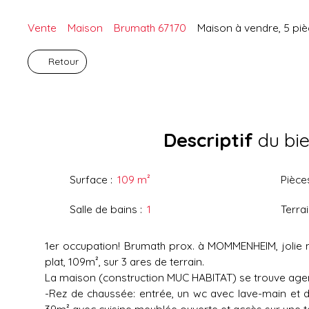
Vente
Maison
Brumath 67170
Maison à vendre, 5 pi
Retour
Descriptif
du bi
Surface
:
109
m²
Pièce
Salle de bains
:
1
Terra
1er occupation! Brumath prox. à MOMMENHEIM, jolie 
plat, 109m², sur 3 ares de terrain.
La maison (construction MUC HABITAT) se trouve agen
-Rez de chaussée: entrée, un wc avec lave-main et 
39m² avec cuisine meublée ouverte et accès sur une t