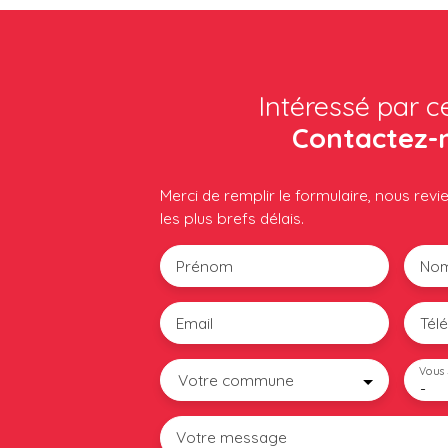
Intéressé par c
Contactez-
Merci de remplir le formulaire, nous rev
les plus brefs délais.
Prénom
No
Email
Tél
Vous 
Votre commune
-
Votre message