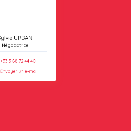
Sylvie URBAN
Négociatrice
+33 3 88 72 44 40
Envoyer un e-mail