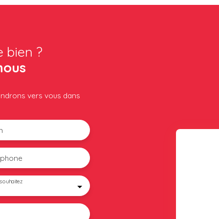
e bien ?
nous
iendrons vers vous dans
m
éphone
souhaitez