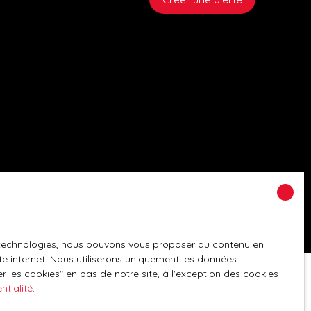
es technologies, nous pouvons vous proposer du contenu en
ite internet. Nous utiliserons uniquement les données
 les cookies″ en bas de notre site, à l'exception des cookies
ntialité
.