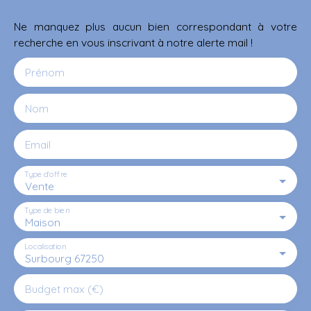
Ne manquez plus aucun bien correspondant à votre
recherche en vous inscrivant à notre alerte mail !
Prénom
Nom
Email
Type d'offre
Vente
Type de bien
Maison
Localisation
Surbourg 67250
Budget max (€)