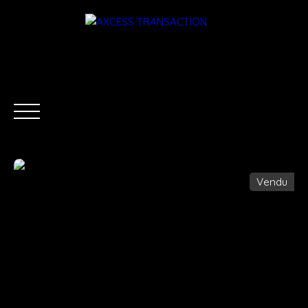
Vendu
ACCUEIL
ÉQUIPE
ACHETER
LOUER
ESTIMATI
Être rappelé