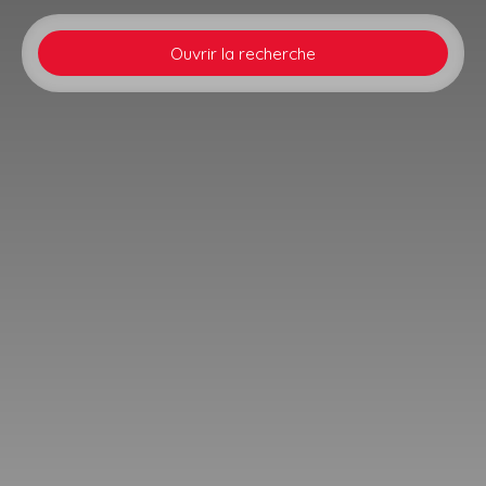
Ouvrir la recherche
Type d'offre
Vente
Type de bien
Maison
Localisation
Surbourg (67250)
Budget max (€)
Surface min (m²)
Rechercher