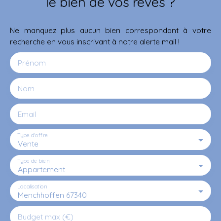
le bien de vos rêves ?
Ne manquez plus aucun bien correspondant à votre
recherche en vous inscrivant à notre alerte mail !
Prénom
Nom
Email
Type d'offre
Vente
Type de bien
Appartement
Localisation
Menchhoffen 67340
Budget max (€)