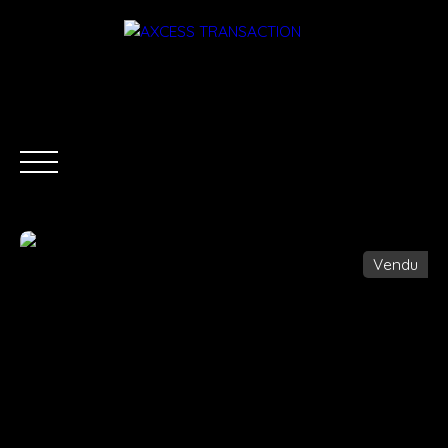
Vendu
ACCUEIL
ÉQUIPE
ACHETER
LOUER
ESTIMATI
Être rappelé