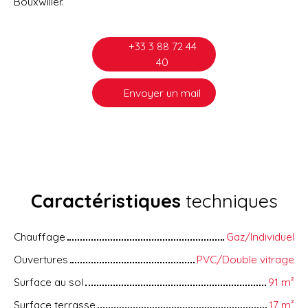
Bouxwiller.
+33 3 88 72 44
40
Envoyer un mail
Caractéristiques
techniques
Chauffage
Gaz/Individuel
Ouvertures
PVC/Double vitrage
Surface au sol
91
m²
Surface terrasse
17
m²