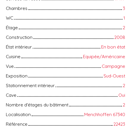
Chambres
3
WC
1
Étage
2
Construction
2008
État intérieur
En bon état
Cuisine
Equipée/Américaine
Vue
Campagne
Exposition
Sud-Ouest
Stationnement intérieur
2
Cave
Oui
Nombre d'étages du bâtiment
2
Localisation
Menchhoffen 67340
Référence
22423