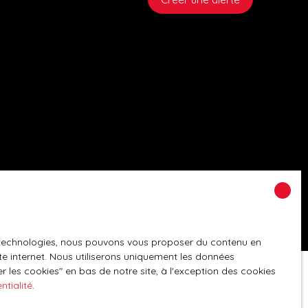
es technologies, nous pouvons vous proposer du contenu en
ite internet. Nous utiliserons uniquement les données
 les cookies″ en bas de notre site, à l'exception des cookies
ntialité
.