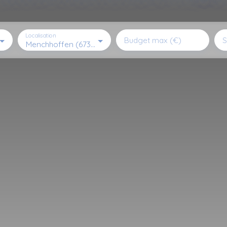
Localisation
Budget max (€)
S
Menchhoffen (67340)