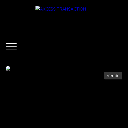
Vendu
ACCUEIL
ÉQUIPE
ACHETER
LOUER
ESTIMATI
Être rappelé