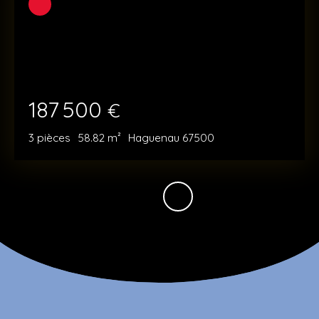
187 500
€
3
pièces
58.82
m²
Haguenau 67500