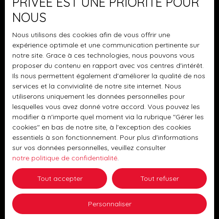
PRIVÉE EST UNE PRIORITÉ POUR
construite en 2010, cet appartement 3 pièces de
NOUS
58,82 m² en rez-de-chaussée surélevé séduira par
son excellent état général, sa fonctionnalité et ses
Nous utilisons des cookies afin de vous offrir une
prestations de qualité. Dès l’entrée, vous
expérience optimale et une communication pertinente sur
découvrirez une agréable pièce de vie de 26,46 m²
notre site. Grace à ces technologies, nous pouvons vous
comprenant une cuisine ouverte aménagée et
proposer du contenu en rapport avec vos centres d'intérêt.
équipée, prolongée par une terrasse couverte et
Ils nous permettent également d'améliorer la qualité de nos
carrelée de 8,73 m², idéalement orientée plein sud,
services et la convivialité de notre site internet. Nous
offrant un véritable espace de vie supplémentaire.
utiliserons uniquement les données personnelles pour
L’espace nuit se compose de deux chambres
lesquelles vous avez donné votre accord. Vous pouvez les
modifier à n'importe quel moment via la rubrique ″Gérer les
confortables de 11,44 m² et 9,38 m², toutes deux
cookies″ en bas de notre site, à l'exception des cookies
orientées à l’est, d’une salle de bains de 3,98 m²,
159 000
€
essentiels à son fonctionnement. Pour plus d'informations
d’un WC indépendant et d’un dégagement
sur vos données personnelles, veuillez consulter
optimisant la circulation. L’appartement bénéficie
notre politique de confidentialité
.
d’un excellent état d’entretien. La cuisine équipée
Appartement avec terrasse et garage.
ainsi que la salle de bains sont en très bon état,
Tout accepter
Tout refuser
permettant une installation immédiate sans travaux.
3
pièces
67.31
m²
Haguenau 67500
Les atouts du bien : Surface habitable : 58,82
Personnaliser
Dans une copropriété de 1990, venez découvrir cet
m²Terrasse couverte et carrelée : 8,73 m²,
appartement de trois pièces de 67,31m² avec
exposition sudSéjour avec cuisine ouverte : 26,46