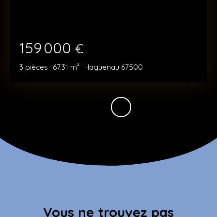
159 000
€
3
pièces
67.31
m²
Haguenau 67500
Vous ne trouvez pas