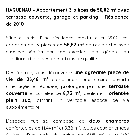
HAGUENAU – Appartement 3 pièces de 58,82 m² avec
terrasse couverte, garage et parking – Résidence
de 2010
Situé au sein d’une résidence construite en 2010, cet
appartement 3 pièces de
58,82 m²
en rez-de-chaussée
surélevé séduira par son excellent état général, sa
fonctionnalité et ses prestations de qualité.
Dès l’entrée, vous découvrirez
une agréable pièce de
vie de 26,46 m²
comprenant une cuisine ouverte
aménagée et équipée, prolongée par une
terrasse
couverte
et carrelée de
8,73 m²
, idéalement
orientée
plein sud,
offrant un véritable espace de vie
supplémentaire.
L’espace nuit se compose de
deux chambres
confortables de 11,44 m² et 9,38 m², toutes deux orientées
à l’est, d’une salle de bains de 3,98 m², d’un WC