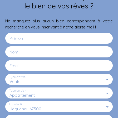
le bien de vos rêves ?
Ne manquez plus aucun bien correspondant à votre
recherche en vous inscrivant à notre alerte mail !
Prénom
Nom
Email
Type d'offre
Vente
Type de bien
Appartement
Localisation
Haguenau 67500