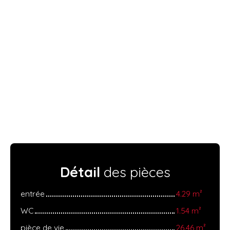
Détail
des pièces
entrée
4.29 m²
WC
1.54 m²
pièce de vie
26.46 m²