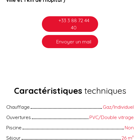
ville et 1 km de l'hôpital )
+33 3 88 72 44
40
Envoyer un mail
Caractéristiques
techniques
Chauffage
Gaz/Individuel
Ouvertures
PVC/Double vitrage
Piscine
Non
Séjour
26
m²