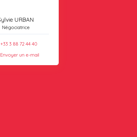
Sylvie URBAN
Négociatrice
+33 3 88 72 44 40
Envoyer un e-mail