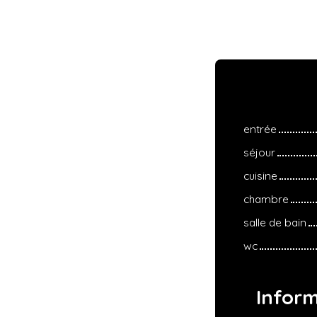
entrée
séjour
cuisine
chambre
salle de bain
wc
Infor