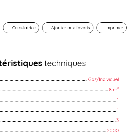
Calculatrice
Ajouter aux favoris
Imprimer
éristiques
techniques
Gaz/Individuel
8
m²
1
1
3
2000