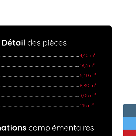
Détail
des pièces
4,40 m²
18,3 m²
5,40 m²
8,80 m²
3,05 m²
1,15 m²
mations
complémentaires