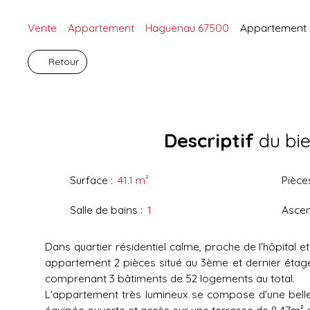
Vente
Appartement
Haguenau 67500
Appartement à
Retour
Descriptif
du bi
Surface
:
41.1
m²
Pièce
Salle de bains
:
1
Asce
Dans quartier résidentiel calme, proche de l'hôpital et
appartement 2 pièces situé au 3ème et dernier étag
comprenant 3 bâtiments de 52 logements au total.
L'appartement très lumineux se compose d'une belle
équipée ouverte et accès sur une terrasse de 8,47m²