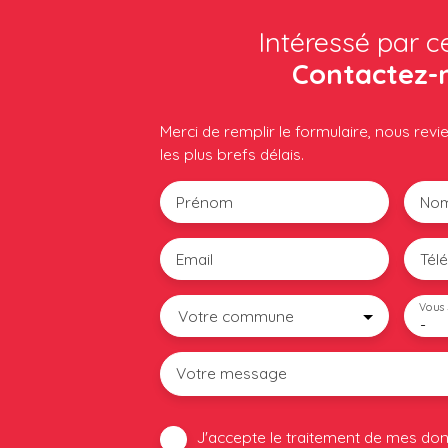
Intéressé par c
Contactez-
Merci de remplir le formulaire, nous rev
les plus brefs délais.
Prénom
No
Email
Tél
Vous 
Votre commune
-
Votre message
J'accepte le traitement de mes do