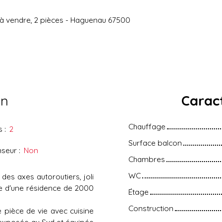
 vendre, 2 pièces - Haguenau 67500
en
Caract
Chauffage
s
:
2
Surface balcon
nseur
:
Non
Chambres
WC
 des axes autoroutiers, joli
e d'une résidence de 2000
Étage
Construction
 pièce de vie avec cuisine
 exposée au Sud et équipée