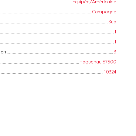
Equipée/Américaine
Campagne
Sud
1
1
ment
3
Haguenau 67500
10324