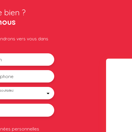
e bien ?
nous
iendrons vers vous dans
m
éphone
souhaitez
nnées personnelles