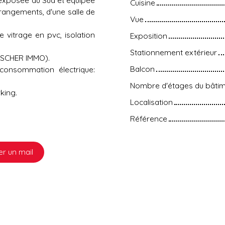
Cuisine
 rangements, d'une salle de
Vue
e vitrage en pvc, isolation
Exposition
Stationnement extérieur
FISCHER IMMO).
Balcon
onsommation électrique:
Nombre d'étages du bâti
king.
Localisation
Référence
r un mail