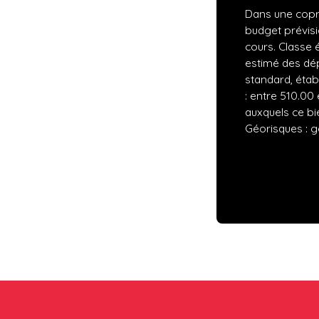
Dans une copr
budget prévisi
cours. Classe 
estimé des dé
standard, établ
: entre 510.00 
auxquels ce bi
Géorisques : g