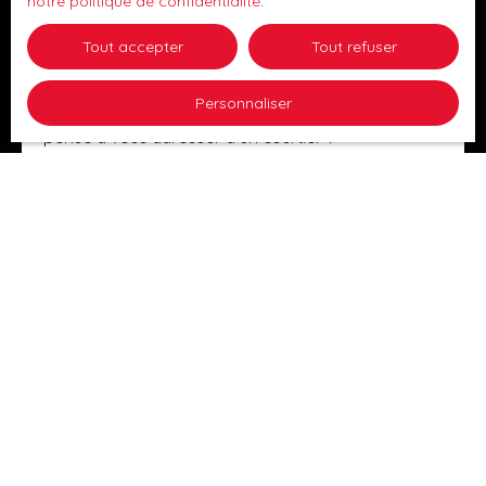
notre politique de confidentialité
.
Faire appel à un courtier pour votre
prêt immobilier ?
Tout accepter
Tout refuser
Vous cherchez à obtenir le crédit immobilier le plus
Personnaliser
avantageux possible ? Dans ce cas, avez-vous
pensé à vous adresser à un courtier ?
Astuces pour acheter
Assurance & Financement
Publié le 27/01/2023