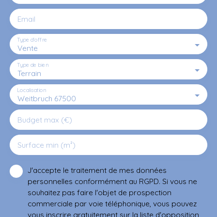
Email
Type d'offre
Vente
Type de bien
Terrain
Localisation
Weitbruch 67500
Budget max (€)
Surface min (m²)
J'accepte le traitement de mes données
personnelles conformément au RGPD. Si vous ne
souhaitez pas faire l'objet de prospection
commerciale par voie téléphonique, vous pouvez
vous inscrire gratuitement sur la liste d'opposition