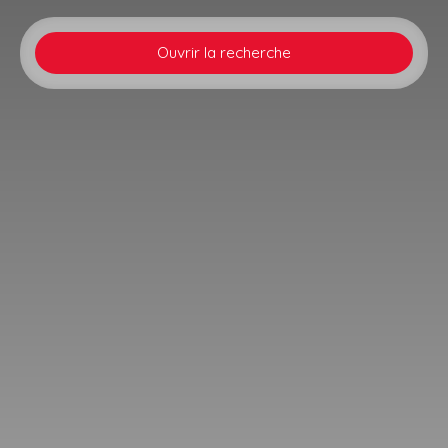
Ouvrir la recherche
Type d'offre
Vente
Type de bien
Stationnement
Localisation
Ingersheim (68040)
Budget max (€)
Surface min (m²)
Rechercher