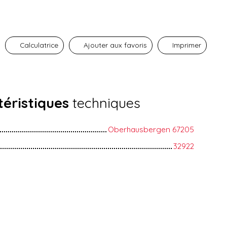
Calculatrice
Ajouter aux favoris
Imprimer
éristiques
techniques
Oberhausbergen 67205
32922