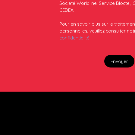
Société Worldline, Service Bloctel, 
CEDEX.
Pour en savoir plus sur le traitem
personnelles, veuillez consulter no
confidentialité
.
Envoyer