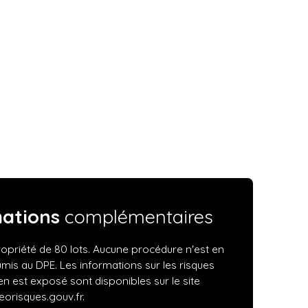
mations
complémentaires
priété de 80 lots. Aucune procédure n'est en
mis au DPE. Les informations sur les risques
en est exposé sont disponibles sur le site
eorisques.gouv.fr.