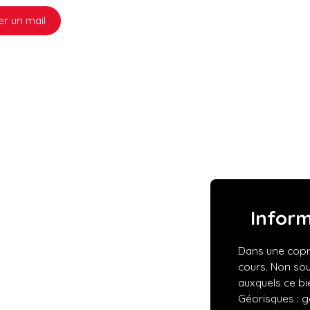
r un mail
Infor
Dans une copro
cours. Non sou
auxquels ce bi
Géorisques : g