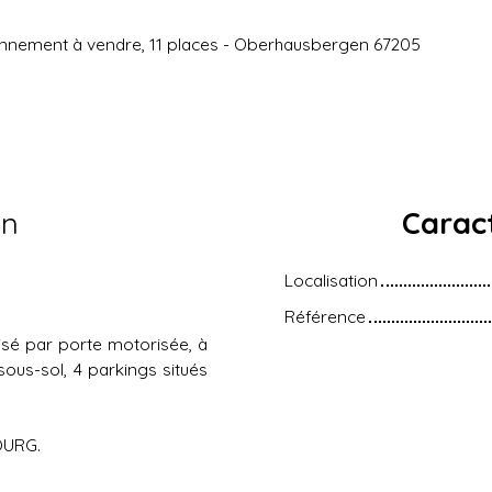
onnement à vendre, 11 places - Oberhausbergen 67205
en
Caract
Localisation
Référence
isé par porte motorisée, à
sous-sol, 4 parkings situés
OURG.