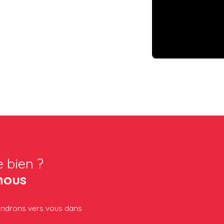
e bien ?
nous
iendrons vers vous dans