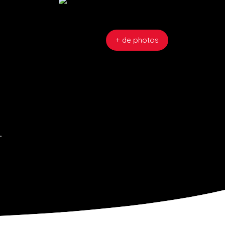
+ de photos
.