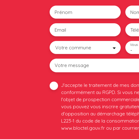
Prénom
No
Email
Tél
Vous 
Votre commune
-
Votre message
J'accepte le traitement de mes do
conformément au RGPD. Si vous ne 
l'objet de prospection commerciale
vous pouvez vous inscrire gratuiteme
d'opposition au démarchage télépho
L223-1 du code de la consommation, 
www.bloctel.gouv.fr ou par courrier