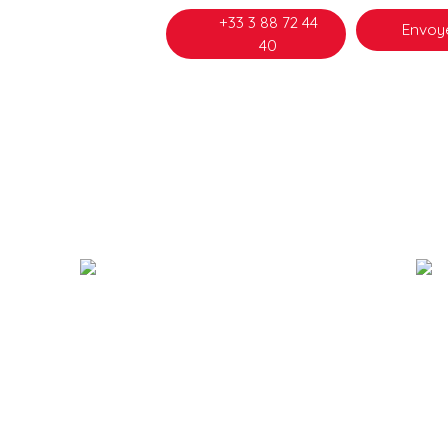
+33 3 88 72 44
Envoye
40