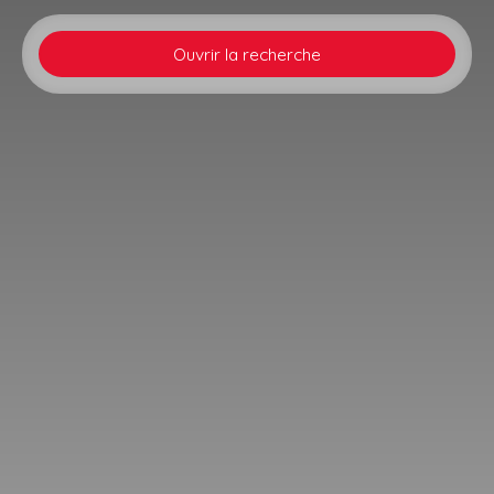
Ouvrir la recherche
Type d'offre
Vente
Type de bien
Maison
Localisation
Schirrhein (67240)
Budget max (€)
Surface min (m²)
Rechercher