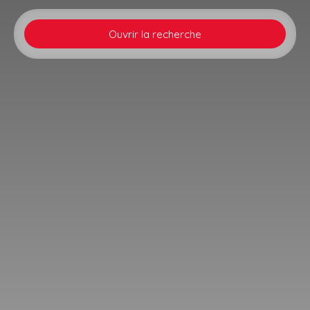
Ouvrir la recherche
Type d'offre
Vente
Type de bien
Maison
Localisation
Rohrwiller (67410)
Budget max (€)
Surface min (m²)
Rechercher