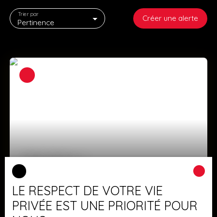
Trier par
Créer une alerte
Pertinence
219 000
€
LE RESPECT DE VOTRE VIE
Maison traditionnelle sur 5,60 ares.
PRIVÉE EST UNE PRIORITÉ POUR
5
pièces
145
m²
Preuschdorf 67250