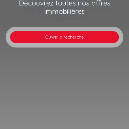
Découvrez toutes nos offres
immobilières
Ouvrir la recherche
Type d'offre
Vente
Type de bien
Maison
Localisation
Preuschdorf (67250)
Budget max (€)
Surface min (m²)