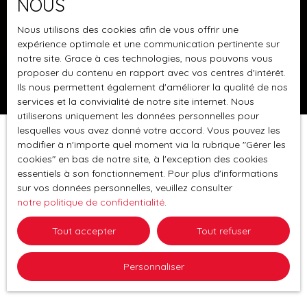
NOUS
Maison des années 1980, 145m2, avec grande
Nous utilisons des cookies afin de vous offrir une
terrasse sur 5,60 ares de terrain. La maison se
expérience optimale et une communication pertinente sur
développe sur 3 niveaux et se trouve agencée de la
notre site. Grace à ces technologies, nous pouvons vous
manière suivante: -Rez de chaussée de plain-pied:
proposer du contenu en rapport avec vos centres d'intérêt.
entrée avec rangements, garage double, espace
Ils nous permettent également d'améliorer la qualité de nos
chaufferie, buanderie, espace pour le stockage du
services et la convivialité de notre site internet. Nous
utiliserons uniquement les données personnelles pour
bois, chauffe-eau solaire. -1er étage: un salon-
lesquelles vous avez donné votre accord. Vous pouvez les
séjour de 31m2, une cuisine équipée avec espace
modifier à n'importe quel moment via la rubrique ″Gérer les
dînatoire (22m2) et accès sur une grande terrasse
cookies″ en bas de notre site, à l'exception des cookies
couverte de 35m2, 2 chambres, une salle d'eau avec
essentiels à son fonctionnement. Pour plus d'informations
douche à l'italienne et rangements, un wc séparé
sur vos données personnelles, veuillez consulter
avec fenêtre. -2e étage: un dégagement, une salle
notre politique de confidentialité
.
d'eau avec double vasque, 2 espaces rangement, 2
chambres dont une grande, un wc séparé. Divers:
Tout accepter
Tout refuser
chauffage au bois (chaudière bois), fenêtres à
double vitrage, fenêtres de toit motorisées, store
Personnaliser
électrique, jardinet et verger. Maison située en
seconde ligne. PREUSCHDORF, proximité
MERCKWILLER-PECHELBRONN, WOERTH.