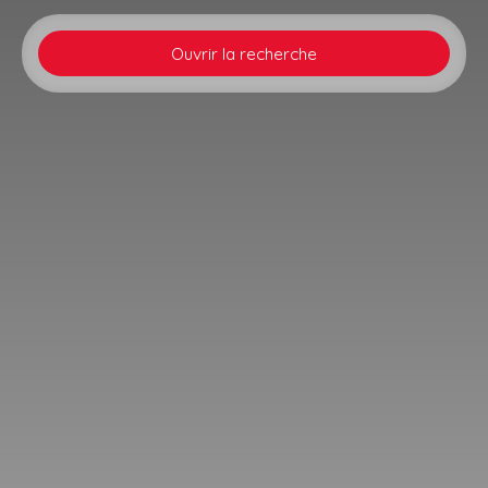
Ouvrir la recherche
Type d'offre
Vente
Type de bien
Maison
Localisation
Ohlungen (67590)
Budget max (€)
Surface min (m²)
Rechercher