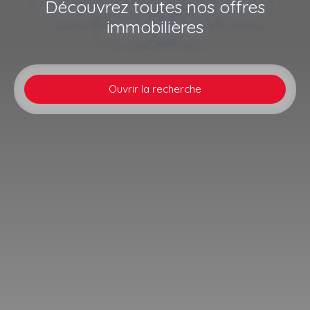
Découvrez toutes nos offres
immobilières
Ouvrir la recherche
Type d'offre
Vente
Type de bien
Maison
Localisation
Mertzwiller (67580)
Budget max (€)
Surface min (m²)