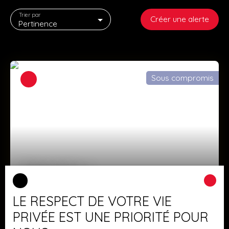
Trier par
Créer une alerte
Pertinence
Sous compromis
399 000
€
LE RESPECT DE VOTRE VIE
TB maison bourgeoise sur 13 ares.
PRIVÉE EST UNE PRIORITÉ POUR
7
pièces
210
m²
Mertzwiller 67580