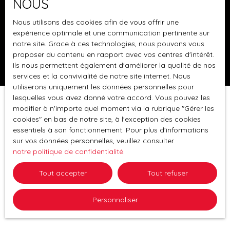
NOUS
MERTZWILLER, un écrin de caractère et d'élégance!
Nous utilisons des cookies afin de vous offrir une
Plongez dans l'univers raffiné d'une
maison
expérience optimale et une communication pertinente sur
bourgeoise des années 30
méticuleusement
notre site. Grace à ces technologies, nous pouvons vous
rénovée en 2019, pour allier le charme de l'ancien à
proposer du contenu en rapport avec vos centres d'intérêt.
tout le confort moderne. Avec ses
210 m² de
Ils nous permettent également d'améliorer la qualité de nos
surface habitable
répartis sur trois niveaux, cette
services et la convivialité de notre site internet. Nous
utiliserons uniquement les données personnelles pour
demeure très lumineuse est idéale pour une famille.
lesquelles vous avez donné votre accord. Vous pouvez les
Dès votre arrivée, vous serez enveloppé par une
modifier à n'importe quel moment via la rubrique ″Gérer les
atmosphère chaleureuse et feutrée, où les parquets
cookies″ en bas de notre site, à l'exception des cookies
en chêne massif d'époque et les hauts plafonds
essentiels à son fonctionnement. Pour plus d'informations
créent une ambiance à la fois majestueuse et
sur vos données personnelles, veuillez consulter
intime, renforcée par le kacheloffe qui procure une
notre politique de confidentialité
.
douce chaleur durant les mois d'hiver. Le spacieux
salon-séjour vous attend pour passer de belles
Tout accepter
Tout refuser
soirées en famille ou entre amis de même que la
très belle
cuisine équipée
en chêne où chaque détail
Personnaliser
a été pensé pour votre plaisir. Une chambre et une
salle de bain avec baignoire et wc complète le Rez
de chaussée. Le 1er étage accueille quant à lui une