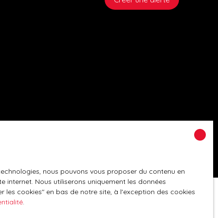
es technologies, nous pouvons vous proposer du contenu en
ite internet. Nous utiliserons uniquement les données
 les cookies″ en bas de notre site, à l'exception des cookies
ntialité
.