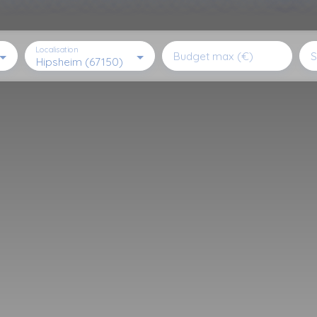
Localisation
Budget max (€)
S
Hipsheim (67150)