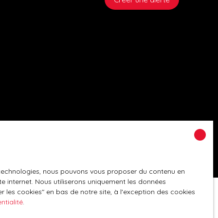
es technologies, nous pouvons vous proposer du contenu en
ite internet. Nous utiliserons uniquement les données
 les cookies″ en bas de notre site, à l'exception des cookies
ntialité
.