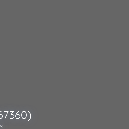
67360)
s