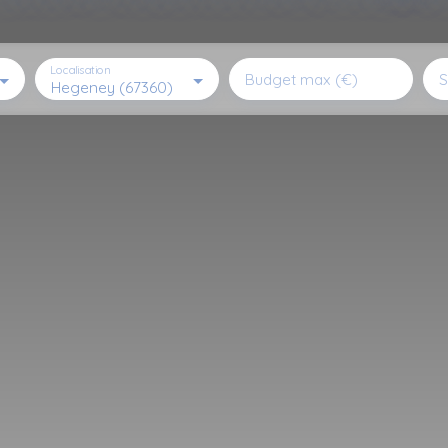
Localisation
Budget max (€)
S
Hegeney (67360)