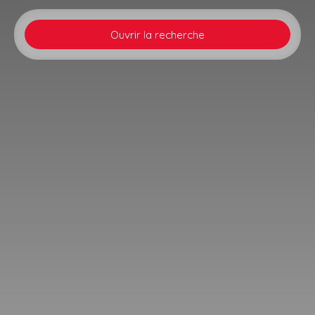
Ouvrir la recherche
Type d'offre
Vente
Type de bien
Maison
Localisation
Batzendorf (67500)
Budget max (€)
Surface min (m²)
Rechercher