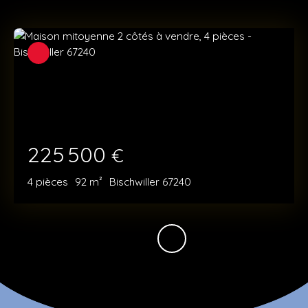
225 500
€
4
pièces
92
m²
Bischwiller 67240