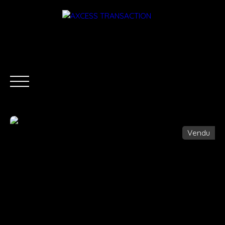
Vendu
ACCUEIL
ÉQUIPE
ACHETER
LOUER
ESTIMATI
Être rappelé