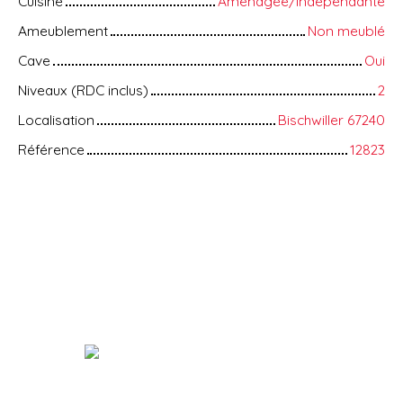
Cuisine
Aménagée/Indépendante
Ameublement
Non meublé
Cave
Oui
Niveaux (RDC inclus)
2
Localisation
Bischwiller 67240
Référence
12823