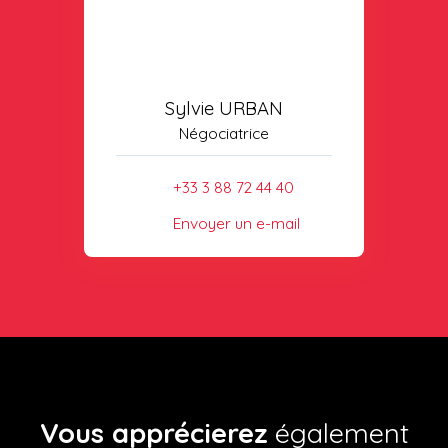
Sylvie URBAN
Négociatrice
+33 3 88 72 44 40
Envoyer un e-mail
Vous apprécierez
également