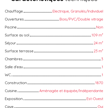
Chauffage
Electrique, Granulés/Individuel
Ouvertures
Bois/PVC/Double vitrage
Piscine
Non
Surface au sol
109
m²
Séjour
24
m²
Surface terrasse
23
m²
Chambres
3
Salle d'eau
1
WC
1
Construction
1870
Cuisine
Aménagée et équipée/Indépendante
Exposition
Est-Ouest
Cave
Oui