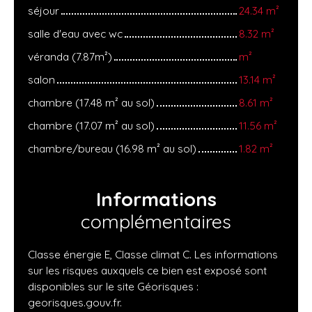
séjour
24.34 m²
salle d'eau avec wc
8.32 m²
véranda (7.87m²)
m²
salon
13.14 m²
chambre (17.48 m² au sol)
8.61 m²
chambre (17.07 m² au sol)
11.56 m²
chambre/bureau (16.98 m² au sol)
1.82 m²
Informations
complémentaires
Classe énergie E, Classe climat C. Les informations
sur les risques auxquels ce bien est exposé sont
disponibles sur le site Géorisques :
georisques.gouv.fr.