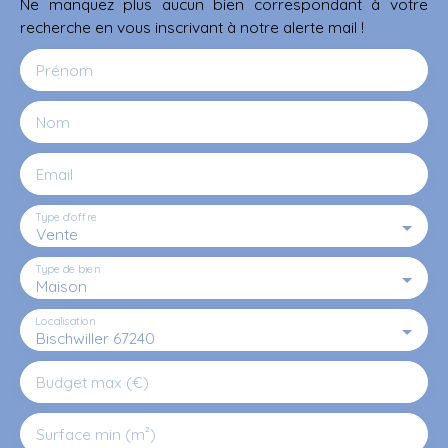
Ne manquez plus aucun bien correspondant à votre
recherche en vous inscrivant à notre alerte mail !
Prénom
Nom
Email
Type d'offre
Vente
Type de bien
Maison
Localisation
Bischwiller 67240
Budget max (€)
Surface min (m²)