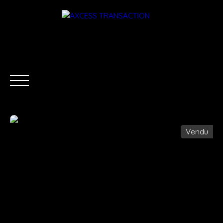
Vendu
ACCUEIL
ÉQUIPE
ACHETER
LOUER
ESTIMATI
Être rappelé