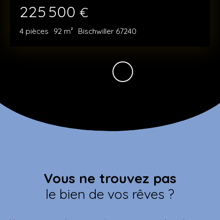
225 500
€
4
pièces
92
m²
Bischwiller 67240
Vous ne trouvez pas
le bien de vos rêves ?