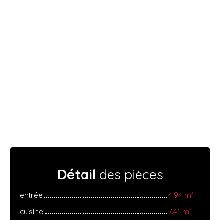
Détail
des pièces
entrée
4.94 m²
cuisine
7.41 m²