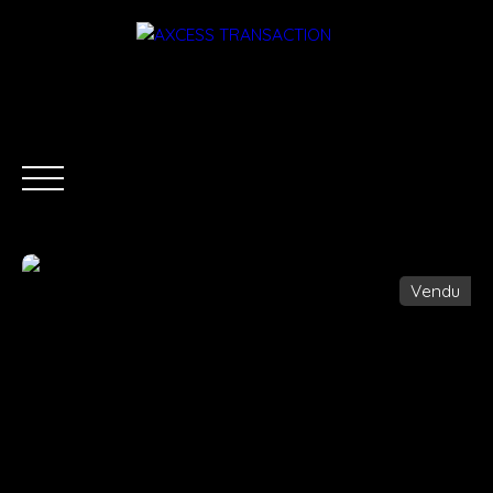
Vendu
ACCUEIL
ÉQUIPE
ACHETER
LOUER
ESTIMATI
Être rappelé