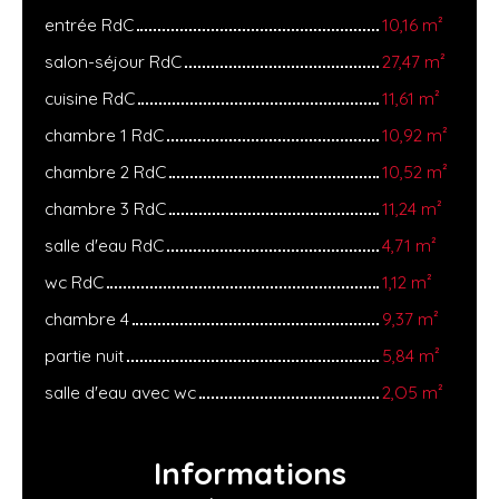
entrée RdC
10,16 m²
salon-séjour RdC
27,47 m²
cuisine RdC
11,61 m²
chambre 1 RdC
10,92 m²
chambre 2 RdC
10,52 m²
chambre 3 RdC
11,24 m²
salle d'eau RdC
4,71 m²
wc RdC
1,12 m²
chambre 4
9,37 m²
partie nuit
5,84 m²
salle d'eau avec wc
2,O5 m²
Informations