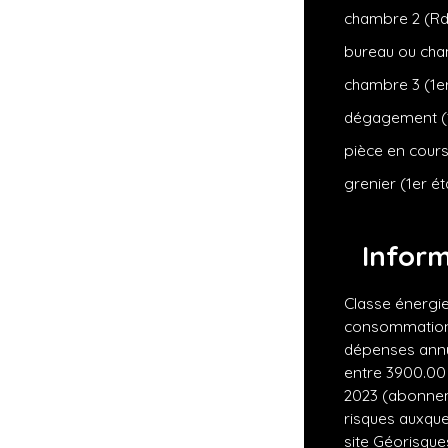
chambre 2 (R
bureau ou ch
chambre 3 (1e
dégagement (1
pièce en cour
grenier (1er é
Infor
Classe énergie
consommation 
dépenses annu
entre 3900.00 
2023 (abonnem
risques auxque
site Géorisques