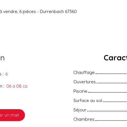
 à vendre, 6 pièces - Durrenbach 67360
en
Caract
Chauffage
s
:
6
Ouvertures
in
:
06 a 08 ca
Piscine
Surface au sol
Séjour
r un mail
Chambres