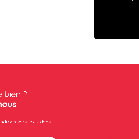
e bien ?
nous
iendrons vers vous dans