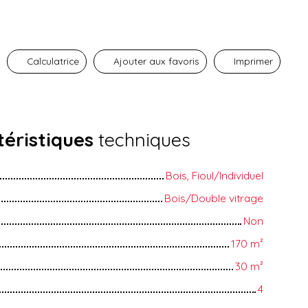
Calculatrice
Ajouter aux favoris
Imprimer
éristiques
techniques
Bois, Fioul/Individuel
Bois/Double vitrage
Non
170
m²
30
m²
4