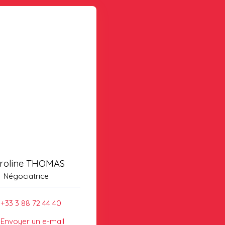
roline THOMAS
Négociatrice
+33 3 88 72 44 40
Envoyer un e-mail