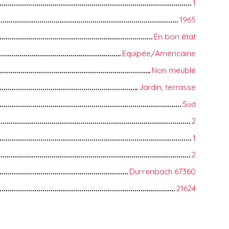
1
1965
En bon état
Equipée/Américaine
Non meublé
Jardin, terrasse
Sud
2
1
2
Durrenbach 67360
21624