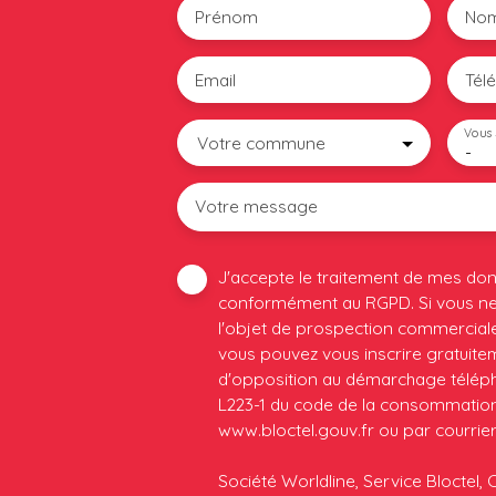
Prénom
No
Email
Tél
Vous 
Votre commune
-
Votre message
J'accepte le traitement de mes do
conformément au RGPD. Si vous ne 
l'objet de prospection commerciale
vous pouvez vous inscrire gratuiteme
d'opposition au démarchage télépho
L223-1 du code de la consommation, 
www.bloctel.gouv.fr ou par courrier
Société Worldline, Service Bloctel, 