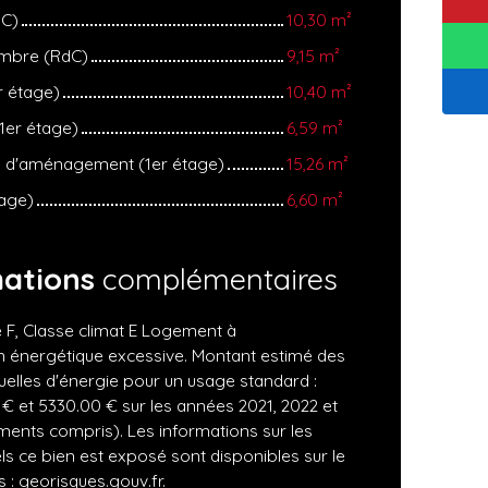
dC)
10,30 m²
ambre (RdC)
9,15 m²
r étage)
10,40 m²
er étage)
6,59 m²
s d'aménagement (1er étage)
15,26 m²
tage)
6,60 m²
mations
complémentaires
 F, Classe climat E Logement à
énergétique excessive. Montant estimé des
elles d'énergie pour un usage standard :
€ et 5330.00 € sur les années 2021, 2022 et
ents compris). Les informations sur les
ls ce bien est exposé sont disponibles sur le
 : georisques.gouv.fr.