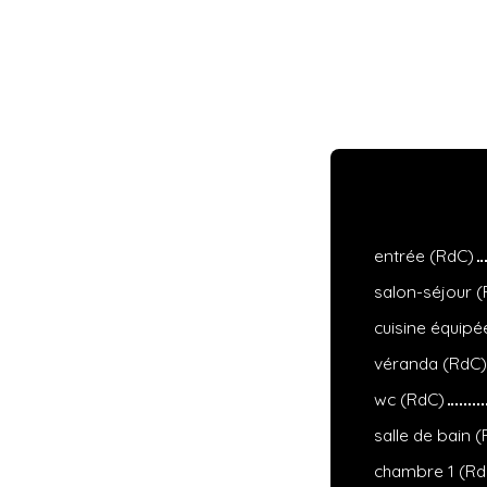
entrée (RdC)
salon-séjour 
cuisine équipé
véranda (RdC)
wc (RdC)
salle de bain 
chambre 1 (Rd