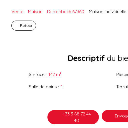
Vente
Maison
Durrenbach 67360
Maison individuelle
Retour
Descriptif
du bi
Surface
:
142
m²
Pièce
Salle de bains
:
1
Terra
+33 3 88 72 44
Envoye
40