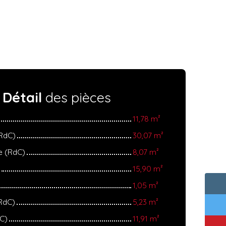
Détail
des pièces
11,78 m²
(RdC)
30,07 m²
e (RdC)
8,07 m²
15,90 m²
1,05 m²
(RdC)
5,23 m²
C)
11,91 m²