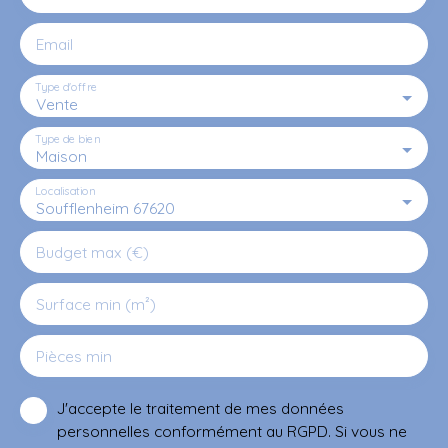
Email
Type d'offre
Vente
Type de bien
Maison
Localisation
Soufflenheim 67620
Budget max (€)
Surface min (m²)
Pièces min
J'accepte le traitement de mes données
personnelles conformément au RGPD. Si vous ne