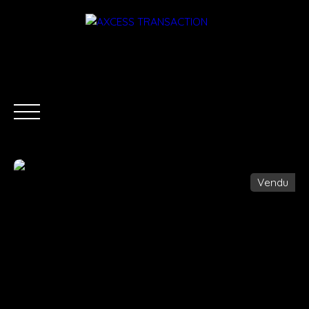
Vendu
ACCUEIL
ÉQUIPE
ACHETER
LOUER
ESTIMATI
Être rappelé