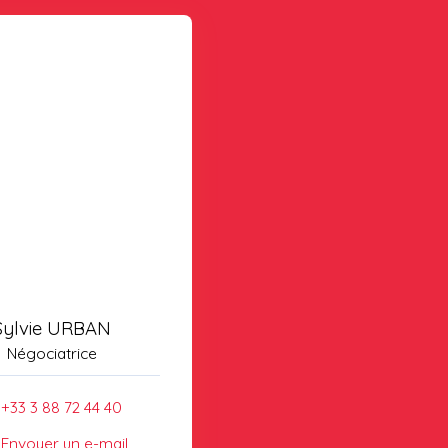
Sylvie URBAN
Négociatrice
+33 3 88 72 44 40
Envoyer un e-mail