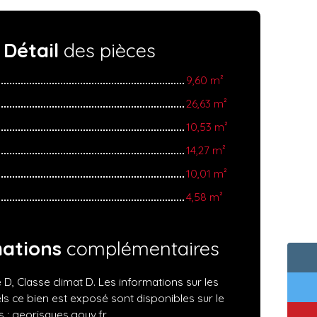
Détail
des pièces
9,60 m²
26,63 m²
10,53 m²
14,27 m²
10,01 m²
4,58 m²
mations
complémentaires
 D, Classe climat D. Les informations sur les
ls ce bien est exposé sont disponibles sur le
 : georisques.gouv.fr.