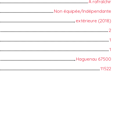
A rafraîchir
Non équipée/Indépendante
extérieure (2018)
2
1
1
Haguenau 67500
11522