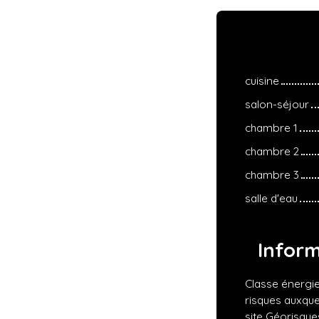
cuisine
salon-séjour
chambre 1
chambre 2
chambre 3
salle d'eau
Infor
Classe énergie
risques auxque
site Géorisques