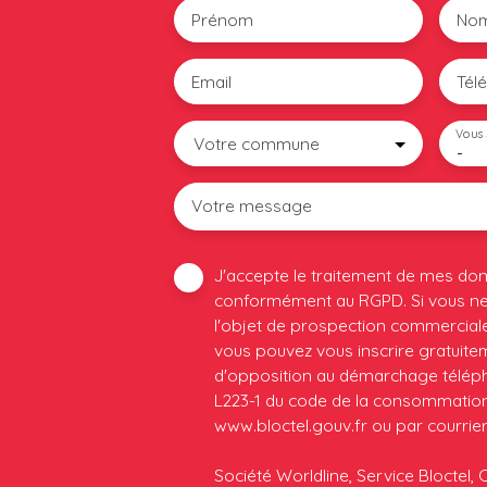
Prénom
No
Email
Tél
Vous 
Votre commune
-
Votre message
J'accepte le traitement de mes do
conformément au RGPD. Si vous ne 
l'objet de prospection commerciale
vous pouvez vous inscrire gratuiteme
d'opposition au démarchage télépho
L223-1 du code de la consommation, 
www.bloctel.gouv.fr ou par courrier
Société Worldline, Service Bloctel, 