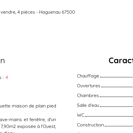
à vendre, 4 pièces - Haguenau 67500
en
Caract
Chauffage
s
:
4
Ouvertures
Chambres
Salle d'eau
quette maison de plain pied
WC
ve-mains et fenêtre, d'un
Construction
 7,90m2 exposée à l'Ouest,
e d'eau.