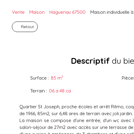
Vente
Maison
Haguenau 67500
Maison individuelle 
Retour
Descriptif
du bi
Surface
:
85
m²
Pièce
Terrain
:
06 a 48 ca
Quartier St Joseph, proche écoles et arrêt Ritmo, co
de 1966, 85m2, sur 6,48 ares de terrain avec joli jardin.
La maison se compose d'une entrée, d'un wc avec la
salon-séjour de 27m2 avec accès sur une terrasse de
d'une cuisine à aménager, de 3 chambres et d'une sall