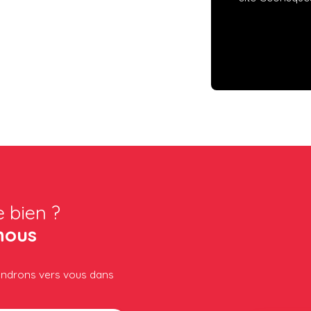
e bien ?
nous
iendrons vers vous dans