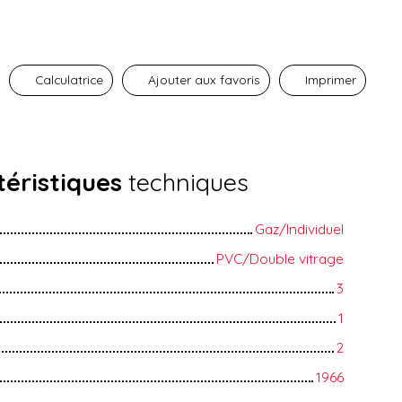
Calculatrice
Ajouter aux favoris
Imprimer
éristiques
techniques
Gaz/Individuel
PVC/Double vitrage
3
1
2
1966