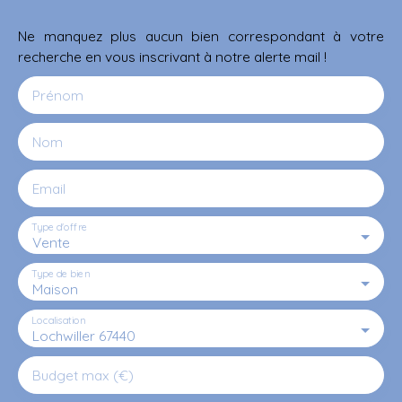
Ne manquez plus aucun bien correspondant à votre
recherche en vous inscrivant à notre alerte mail !
Prénom
Nom
Email
Type d'offre
Vente
Type de bien
Maison
Localisation
Lochwiller 67440
Budget max (€)