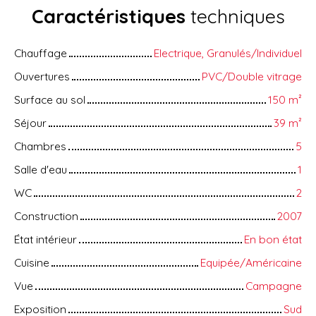
Caractéristiques
techniques
Chauffage
Electrique, Granulés/Individuel
Ouvertures
PVC/Double vitrage
Surface au sol
150
m²
Séjour
39
m²
Chambres
5
Salle d'eau
1
WC
2
Construction
2007
État intérieur
En bon état
Cuisine
Equipée/Américaine
Vue
Campagne
Exposition
Sud