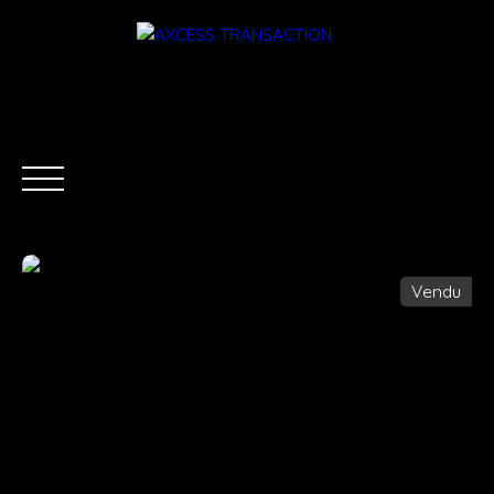
Vendu
ACCUEIL
ÉQUIPE
ACHETER
LOUER
ESTIMATI
Être rappelé