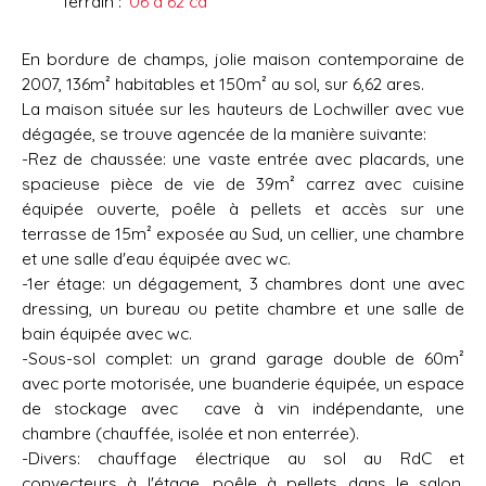
Terrain
:
06 a 62 ca
En bordure de champs, jolie maison contemporaine de
2007, 136m² habitables et 150m² au sol, sur 6,62 ares.
La maison située sur les hauteurs de Lochwiller avec vue
dégagée, se trouve agencée de la manière suivante:
-Rez de chaussée: une vaste entrée avec placards, une
spacieuse pièce de vie de 39m² carrez avec cuisine
équipée ouverte, poêle à pellets et accès sur une
terrasse de 15m² exposée au Sud, un cellier, une chambre
et une salle d'eau équipée avec wc.
-1er étage: un dégagement, 3 chambres dont une avec
dressing, un bureau ou petite chambre et une salle de
bain équipée avec wc.
-Sous-sol complet: un grand garage double de 60m²
avec porte motorisée, une buanderie équipée, un espace
de stockage avec cave à vin indépendante, une
chambre (chauffée, isolée et non enterrée).
-Divers: chauffage électrique au sol au RdC et
convecteurs à l'étage, poêle à pellets dans le salon,