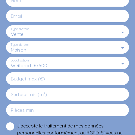
Nom
Email
Type d'offre
Vente
Type de bien
Maison
Localisation
Weitbruch 67500
Budget max (€)
Surface min (m²)
Pièces min
J'accepte le traitement de mes données
personnelles conformément au RGPD. Si vous ne