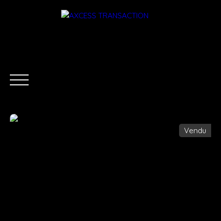
Vendu
ACCUEIL
ÉQUIPE
ACHETER
LOUER
ESTIMATI
Être rappelé