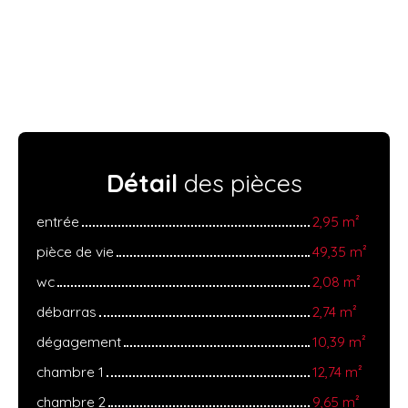
Détail
des pièces
entrée
2,95 m²
pièce de vie
49,35 m²
wc
2,08 m²
débarras
2,74 m²
dégagement
10,39 m²
chambre 1
12,74 m²
chambre 2
9,65 m²