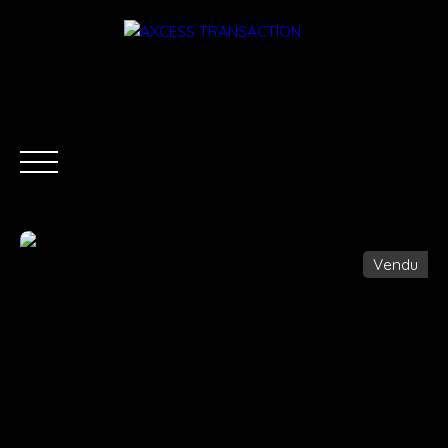
Vendu
ACCUEIL
ÉQUIPE
ACHETER
LOUER
ESTIMATI
Être rappelé