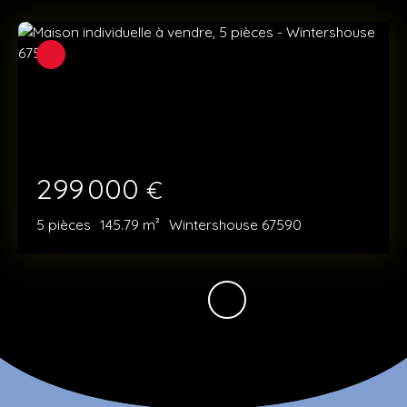
299 000
€
5
pièces
145.79
m²
Wintershouse 67590