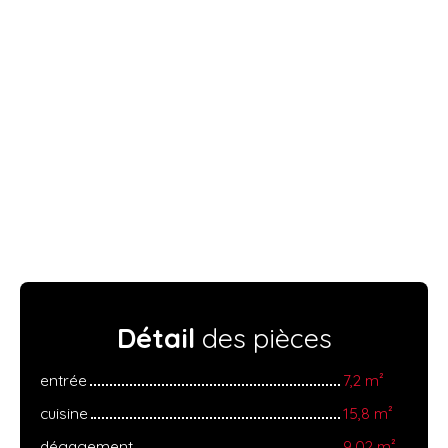
Détail
des pièces
entrée
7,2 m²
cuisine
15,8 m²
dégagement
9,02 m²