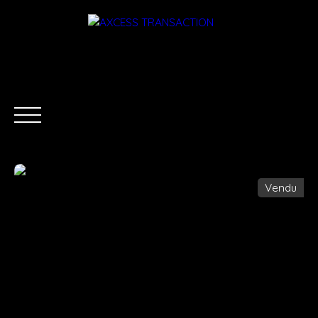
Vendu
ACCUEIL
ÉQUIPE
ACHETER
LOUER
ESTIMATI
Être rappelé