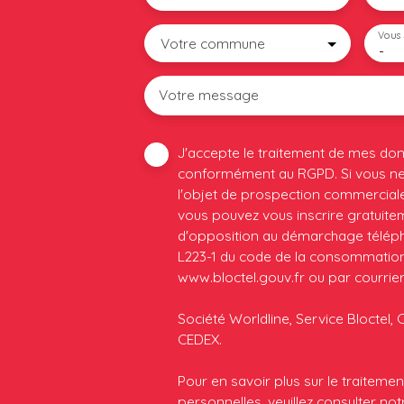
Vous 
Votre commune
-
Votre message
J'accepte le traitement de mes do
conformément au RGPD. Si vous ne 
l'objet de prospection commerciale
vous pouvez vous inscrire gratuiteme
d'opposition au démarchage télépho
L223-1 du code de la consommation, 
www.bloctel.gouv.fr ou par courrier
Société Worldline, Service Bloctel, 
CEDEX.
Pour en savoir plus sur le traitem
personnelles, veuillez consulter no