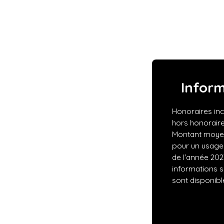
Infor
Honoraires inc
hors honoraire
Montant moyen
pour un usage s
de l'année 202
informations s
sont disponible