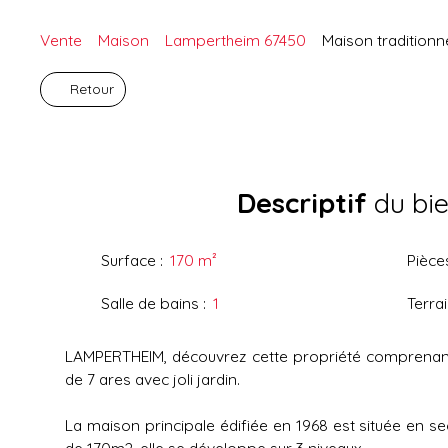
Vente
Maison
Lampertheim 67450
Maison traditionn
Retour
Descriptif
du bi
Surface
:
170
m²
Pièce
Salle de bains
:
1
Terra
LAMPERTHEIM, découvrez cette propriété comprenant
de 7 ares avec joli jardin.
La maison principale édifiée en 1968 est située en s
de 170m2, elle se développe sur 3 niveaux.