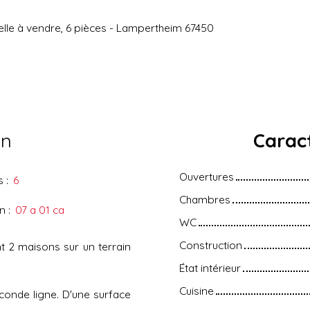
elle à vendre, 6 pièces - Lampertheim 67450
en
Caract
Ouvertures
s
:
6
Chambres
in
:
07 a 01 ca
WC
Construction
 2 maisons sur un terrain
État intérieur
Cuisine
econde ligne. D'une surface