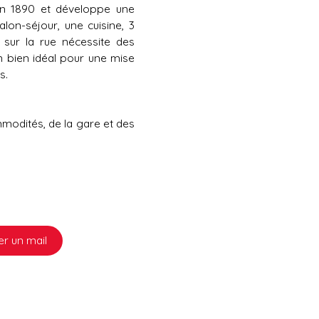
n 1890 et développe une
lon-séjour, une cuisine, 3
 sur la rue nécessite des
n bien idéal pour une mise
s.
mmodités, de la gare et des
r un mail