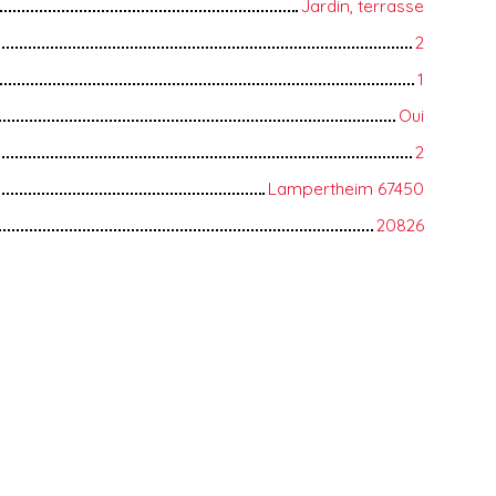
Jardin, terrasse
2
1
Oui
2
Lampertheim 67450
20826