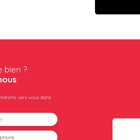
e bien ?
nous
iendrons vers vous dans
m
éphone