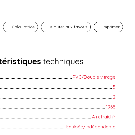
Calculatrice
Ajouter aux favoris
Imprimer
éristiques
techniques
PVC/Double vitrage
5
2
1968
A rafraîchir
Equipée/Indépendante