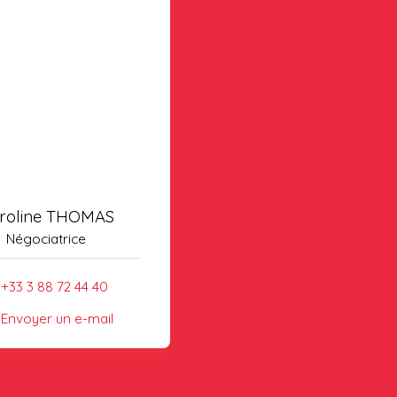
roline THOMAS
Négociatrice
+33 3 88 72 44 40
Envoyer un e-mail