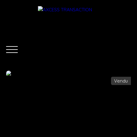
Vendu
ACCUEIL
ÉQUIPE
ACHETER
LOUER
ESTIMATI
Être rappelé