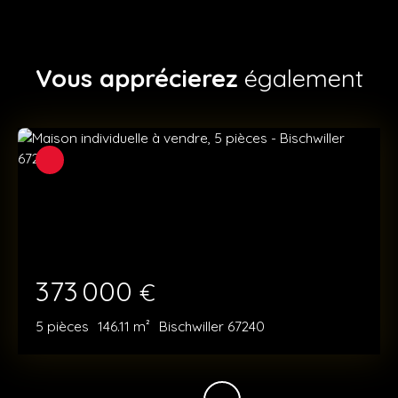
Vous apprécierez
également
373 000
€
5
pièces
146.11
m²
Bischwiller 67240