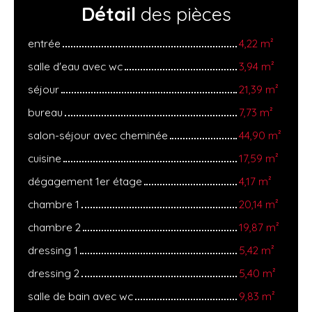
Détail
des pièces
entrée
4,22 m²
salle d'eau avec wc
3,94 m²
séjour
21,39 m²
bureau
7,73 m²
salon-séjour avec cheminée
44,90 m²
cuisine
17,59 m²
dégagement 1er étage
4,17 m²
chambre 1
20,14 m²
chambre 2
19,87 m²
dressing 1
5,42 m²
dressing 2
5,40 m²
salle de bain avec wc
9,83 m²