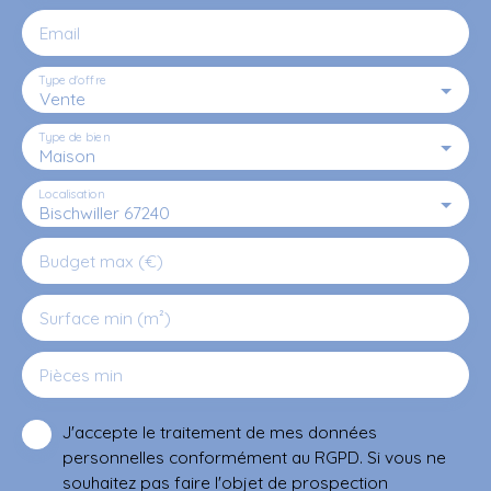
Email
Type d'offre
Vente
Type de bien
Maison
Localisation
Bischwiller 67240
Budget max (€)
Surface min (m²)
Pièces min
J'accepte le traitement de mes données
personnelles conformément au RGPD. Si vous ne
souhaitez pas faire l'objet de prospection