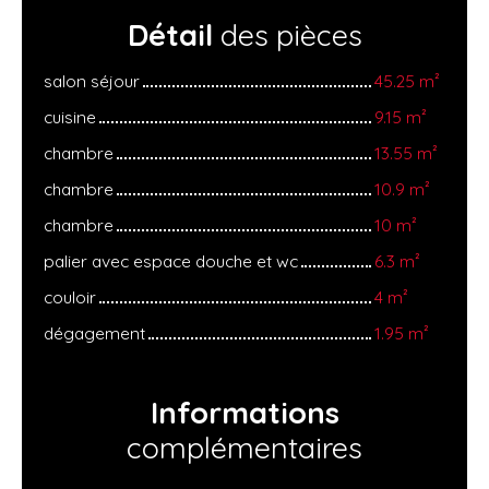
Détail
des pièces
salon séjour
45.25 m²
cuisine
9.15 m²
chambre
13.55 m²
chambre
10.9 m²
chambre
10 m²
palier avec espace douche et wc
6.3 m²
couloir
4 m²
dégagement
1.95 m²
Informations
complémentaires