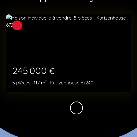
245 000
€
5
pièces
117
m²
Kurtzenhouse 67240