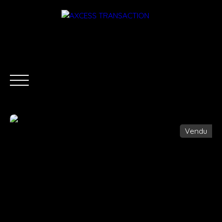
Vendu
ACCUEIL
ÉQUIPE
ACHETER
LOUER
ESTIMATI
Être rappelé