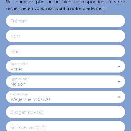
Ne manquez plus aucun bien correspondant à votre
recherche en vous inscrivant à notre alerte mail !
Prénom
Nom
Email
Type d'offre
Vente
Type de bien
Maison
Localisation
Weyersheim 67720
Budget max (€)
Surface min (m²)