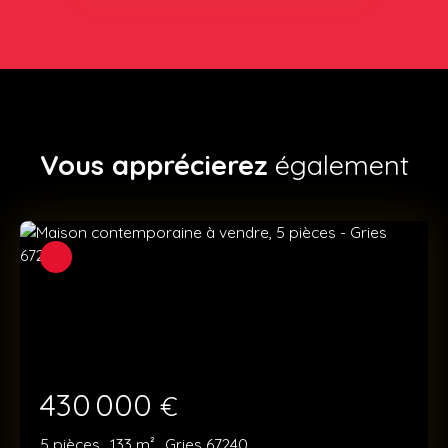
Vous apprécierez
également
430 000
€
5
pièces
133
m²
Gries 67240