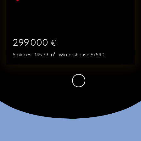
299 000
€
5
pièces
145.79
m²
Wintershouse 67590