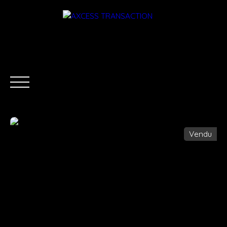
Vendu
ACCUEIL
ÉQUIPE
ACHETER
LOUER
ESTIMATI
Être rappelé