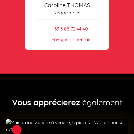
Caroline THOMAS
Négociatrice
+33 3 88 72 44 40
Envoyer un e-mail
Vous apprécierez
également