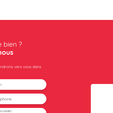
e bien ?
nous
iendrons vers vous dans
m
éphone
souhaitez