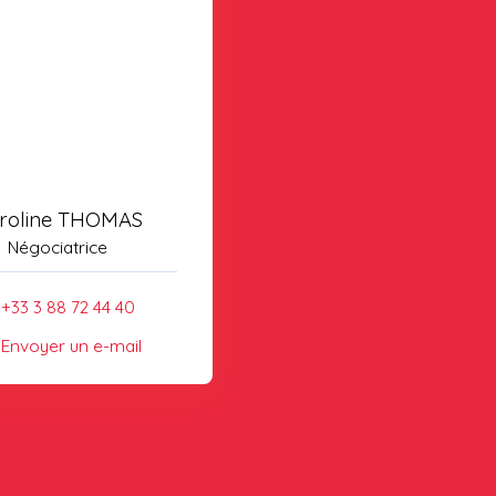
roline THOMAS
Négociatrice
+33 3 88 72 44 40
Envoyer un e-mail