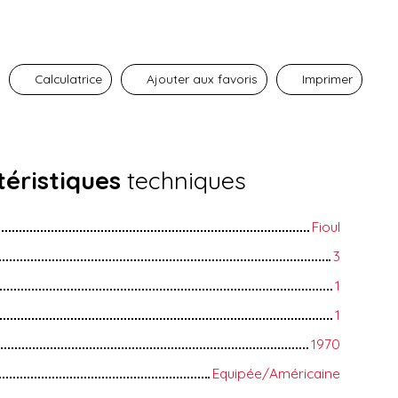
Calculatrice
Ajouter aux favoris
Imprimer
éristiques
techniques
Fioul
3
1
1
1970
Equipée/Américaine