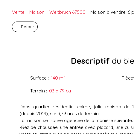
Vente
Maison
Weitbruch 67500
Maison à vendre, 6 
Retour
Descriptif
du bi
Surface
:
140
m²
Pièce
Terrain
:
03 a 79 ca
Dans quartier résidentiel calme, jolie maison d
(depuis 2014), sur 3,79 ares de terrain.
La maison se trouve agencée de la manière suivante:
-Rez de chaussée: une entrée avec placard, une cuis
vaste et lumineux salon-séjour avec accès sur une te