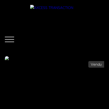
Vendu
ACCUEIL
ÉQUIPE
ACHETER
LOUER
ESTIMATI
Être rappelé