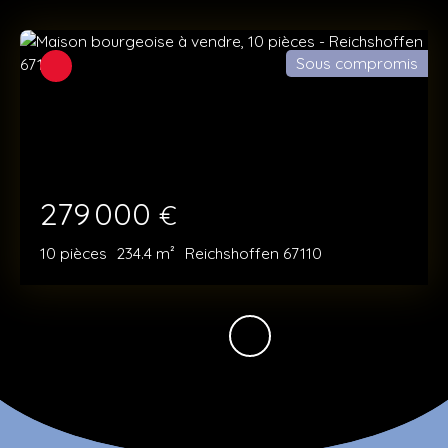
Sous compromis
279 000
€
10
pièces
234.4
m²
Reichshoffen 67110