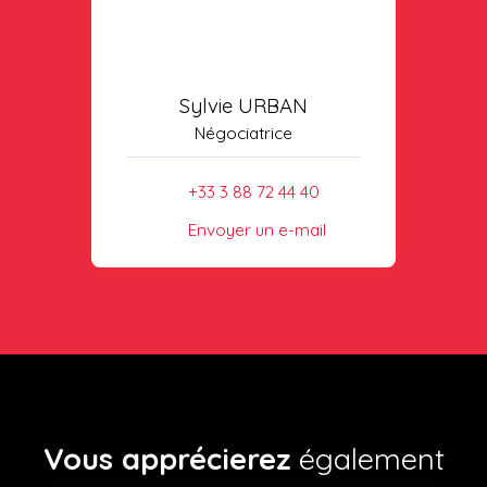
Sylvie URBAN
Négociatrice
+33 3 88 72 44 40
Envoyer un e-mail
Vous apprécierez
également