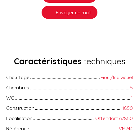
Envoyer un mail
Caractéristiques
techniques
Chauffage
Fioul/Individuel
Chambres
5
WC
1
Construction
1850
Localisation
Offendorf 67850
Référence
VM744