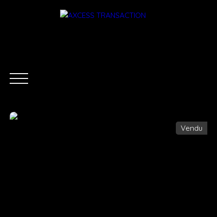
Vendu
ACCUEIL
ÉQUIPE
ACHETER
LOUER
ESTIMATI
Être rappelé