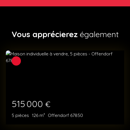
Vous apprécierez
également
515 000
€
5
pièces
126
m²
Offendorf 67850