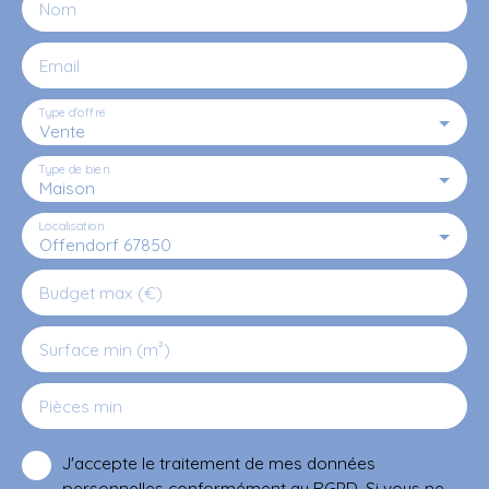
Nom
Email
Type d'offre
Vente
Type de bien
Maison
Localisation
Offendorf 67850
Budget max (€)
Surface min (m²)
Pièces min
J'accepte le traitement de mes données
personnelles conformément au RGPD. Si vous ne