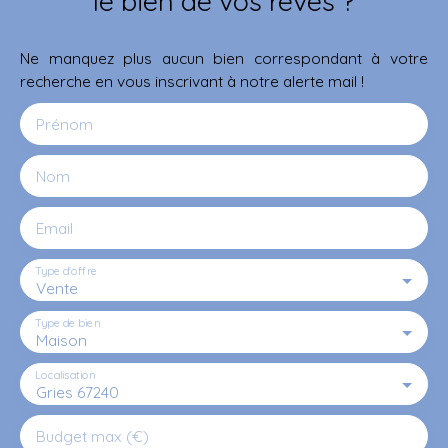
le bien de vos rêves ?
Ne manquez plus aucun bien correspondant à votre
recherche en vous inscrivant à notre alerte mail !
Prénom
Nom
Email
Type d'offre
Vente
Type de bien
Maison
Localisation
Gries 67240
Budget max (€)