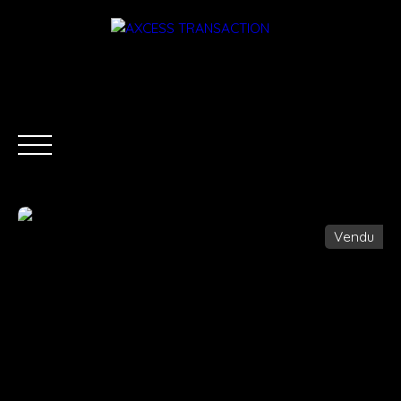
Vendu
ACCUEIL
ÉQUIPE
ACHETER
LOUER
ESTIMATI
Être rappelé