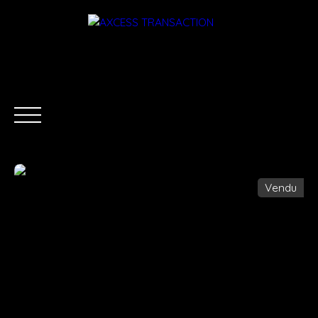
Vendu
ACCUEIL
ÉQUIPE
ACHETER
LOUER
ESTIMATI
Être rappelé