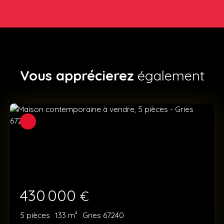
Vous apprécierez
également
430 000
€
5
pièces
133
m²
Gries 67240