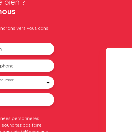
e bien ?
nous
iendrons vers vous dans
m
éphone
souhaitez
nnées personnelles
souhaitez pas faire
 par voie téléphonique,