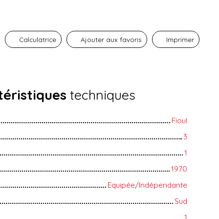
Calculatrice
Ajouter aux favoris
Imprimer
éristiques
techniques
Fioul
3
1
1970
Equipée/Indépendante
Sud
1