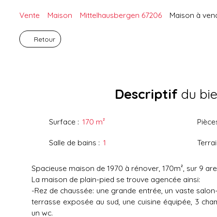
Vente
Maison
Mittelhausbergen 67206
Maison à vend
Retour
Descriptif
du bi
Surface
:
170
m²
Pièce
Salle de bains
:
1
Terra
Spacieuse maison de 1970 à rénover, 170m², sur 9 are
La maison de plain-pied se trouve agencée ainsi:
-Rez de chaussée: une grande entrée, un vaste salon
terrasse exposée au sud, une cuisine équipée, 3 cham
un wc.