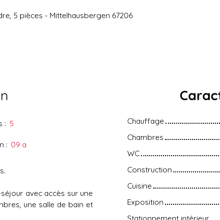
re, 5 pièces - Mittelhausbergen 67206
en
Caract
Chauffage
s
:
5
Chambres
in
:
09 a
WC
Construction
s.
Cuisine
-séjour avec accès sur une
Exposition
bres, une salle de bain et
Stationnement intérieur