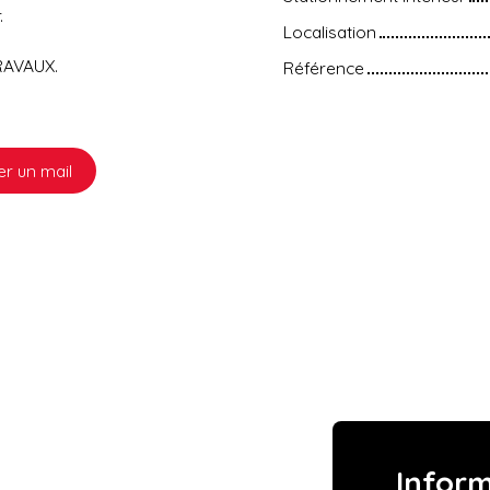
.
Localisation
TRAVAUX.
Référence
r un mail
Infor