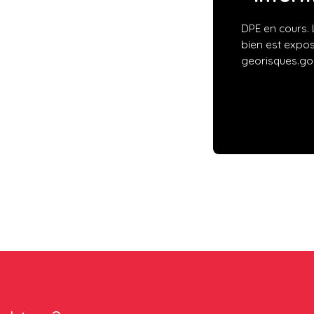
DPE en cours. 
bien est expos
georisques.gou