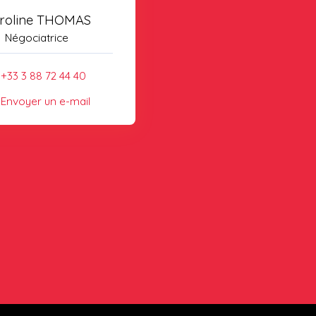
roline THOMAS
Négociatrice
+33 3 88 72 44 40
Envoyer un e-mail