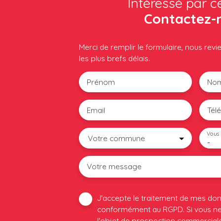
Intéressé par c
Contactez-
Merci de remplir le formulaire, nous rev
les plus brefs délais.
Prénom
No
Email
Tél
Vous 
Votre commune
-
Votre message
J'accepte le traitement de mes do
conformément au RGPD. Si vous ne 
l'objet de prospection commerciale