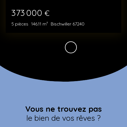
373 000
€
5
pièces
146.11
m²
Bischwiller 67240
Vous ne trouvez pas
le bien de vos rêves ?