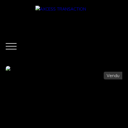
Vendu
ACCUEIL
ÉQUIPE
ACHETER
LOUER
ESTIMATI
Être rappelé