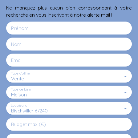
Ne manquez plus aucun bien correspondant à votre
recherche en vous inscrivant à notre alerte mail !
Prénom
Nom
Email
Type d'offre
Vente
Type de bien
Maison
Localisation
Bischwiller 67240
Budget max (€)