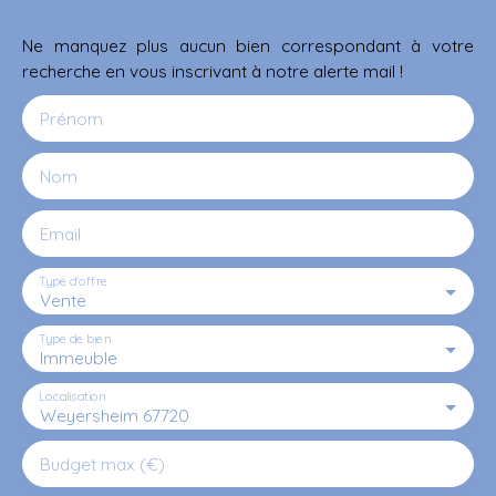
Ne manquez plus aucun bien correspondant à votre
recherche en vous inscrivant à notre alerte mail !
Prénom
Nom
Email
Type d'offre
Vente
Type de bien
Immeuble
Localisation
Weyersheim 67720
Budget max (€)