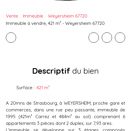
Vente
Immeuble
Weyersheim 67720
Immeuble à vendre, 421 m² - Weyersheim 67720
Descriptif
du bien
Surface
:
421
m²
A 20mns de Strasbourg, à WEYERSHEIM, proche gare et
commerces, dans une rue peu passante, immeuble de
1995 (421m² Carrez et 484m² au sol) comprenant 6
appartements 3 pièces dont 2 duplex, sur 7,93 ares.
L'immeuble se développe sur 3 étages composés