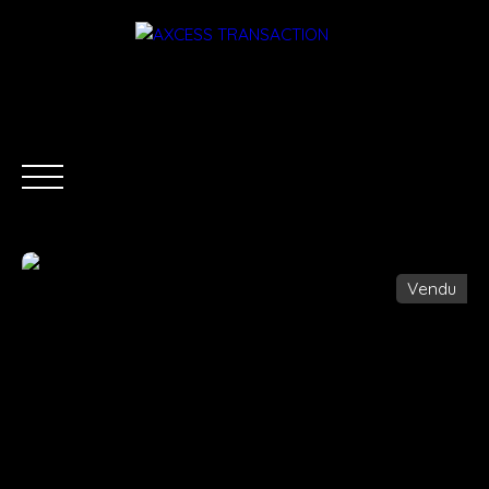
Vendu
ACCUEIL
ÉQUIPE
ACHETER
LOUER
ESTIMATI
Être rappelé