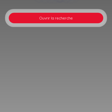
Ouvrir la recherche
Type d'offre
Vente
Type de bien
Appartement
Localisation
Wintershouse (67590)
Budget max (€)
Surface min (m²)
Rechercher